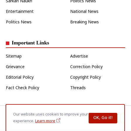
Sarkari Naukri
Politics News
Entertainment
National News
Politics News
Breaking News
Important Links
Sitemap
Advertise
Grievance
Correction Policy
Editorial Policy
Copyright Policy
Fact Check Policy
Threads
Home
About Us
Contact Us
Privacy Policy
Disclaimer
Our website uses cookies to improve your
OK, Go it!
Terms & Conditions
experience.
Learn more
© 2026
Jaunpur Varta
| All Rights Reserved.