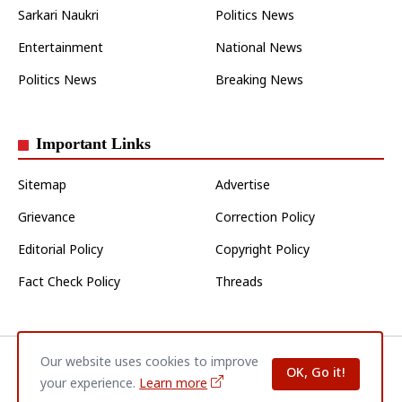
Sarkari Naukri
Politics News
Entertainment
National News
Politics News
Breaking News
Important Links
Sitemap
Advertise
Grievance
Correction Policy
Editorial Policy
Copyright Policy
Fact Check Policy
Threads
Our website uses cookies to improve
Home
About Us
Contact Us
Privacy Policy
Disclaimer
OK, Go it!
Terms & Conditions
your experience.
Learn more
© 2026
Jaunpur Varta
| All Rights Reserved.