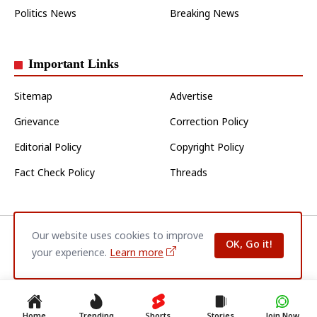
Politics News
Breaking News
Important Links
Sitemap
Advertise
Grievance
Correction Policy
Editorial Policy
Copyright Policy
Fact Check Policy
Threads
Our website uses cookies to improve
Home
About Us
Contact Us
Privacy Policy
Disclaimer
OK, Go it!
Terms & Conditions
your experience.
Learn more
© 2026
Jaunpur Varta
| All Rights Reserved.
Home
Trending
Shorts
Stories
Join Now