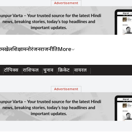
Advertisement
ाइम
खेल
शिक्षा
मनोरंजन
राजनीति
More
टॉपिक्स
राशिफल
चुनाव
क्रिकेट
वायरल
Advertisement