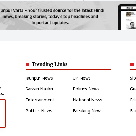
Trending Links
Jaunpur News
UP News
Si
s,
Sarkari Naukri
Politics News
Gr
cs.
Entertainment
National News
Edi
Politics News
Breaking News
Fa