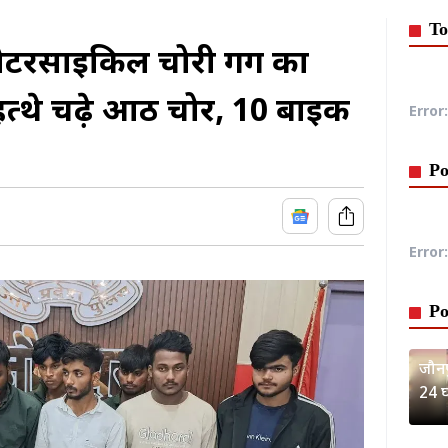
To
टरसाइकिल चोरी गैंग का
हत्थे चढ़े आठ चोर, 10 बाइक
Error:
Po
Error:
Po
जौनप
24 घ
गिरफ