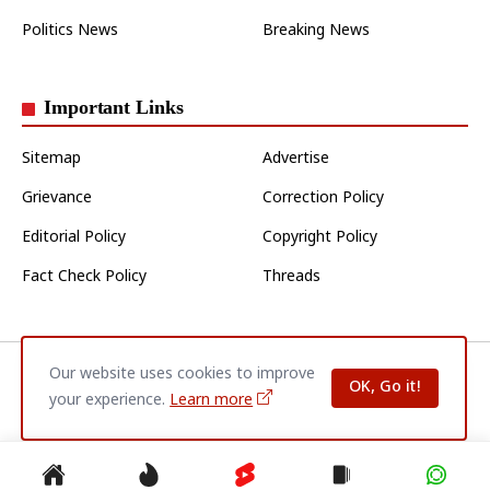
Politics News
Breaking News
Important Links
Sitemap
Advertise
Grievance
Correction Policy
Editorial Policy
Copyright Policy
Fact Check Policy
Threads
Our website uses cookies to improve
Home
About Us
Contact Us
Privacy Policy
Disclaimer
OK, Go it!
Terms & Conditions
your experience.
Learn more
© 2026
Jaunpur Varta
| All Rights Reserved.