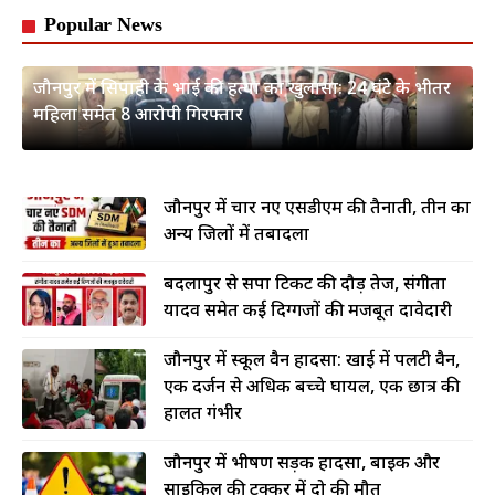
Popular News
जौनपुर में सिपाही के भाई की हत्या का खुलासा: 24 घंटे के भीतर
महिला समेत 8 आरोपी गिरफ्तार
जौनपुर में चार नए एसडीएम की तैनाती, तीन का
अन्य जिलों में तबादला
बदलापुर से सपा टिकट की दौड़ तेज, संगीता
यादव समेत कई दिग्गजों की मजबूत दावेदारी
जौनपुर में स्कूल वैन हादसा: खाई में पलटी वैन,
एक दर्जन से अधिक बच्चे घायल, एक छात्र की
हालत गंभीर
जौनपुर में भीषण सड़क हादसा, बाइक और
साइकिल की टक्कर में दो की मौत