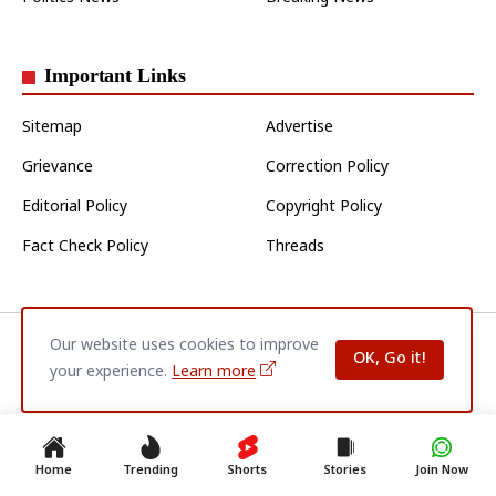
Important Links
Sitemap
Advertise
Grievance
Correction Policy
Editorial Policy
Copyright Policy
Fact Check Policy
Threads
Our website uses cookies to improve
Home
About Us
Contact Us
Privacy Policy
Disclaimer
OK, Go it!
Terms & Conditions
your experience.
Learn more
© 2026
Jaunpur Varta
| All Rights Reserved.
Home
Trending
Shorts
Stories
Join Now